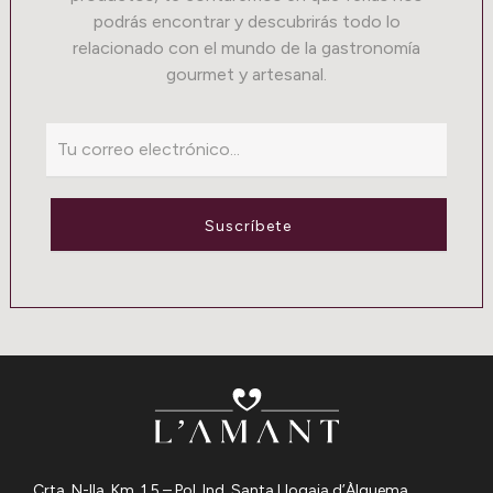
podrás encontrar y descubrirás todo lo
relacionado con el mundo de la gastronomía
gourmet y artesanal.
Suscríbete
Crta. N-IIa, Km. 1,5 – Pol. Ind. Santa Llogaia d’Àlguema