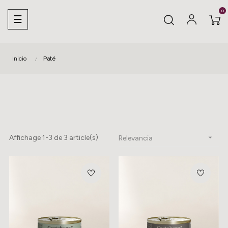
0
Navegación de palanca
☰
Inicio
Paté
Affichage 1-3 de 3 article(s)

Relevancia