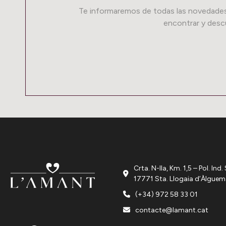
Te informaremos de todas las novedades
encontrar y desc
Crta. N-IIa, Km. 1,5 – Pol. In
17771 Sta. Llogaia d’Àlguem
(+34) 972 58 33 01
contacte@lamant.cat