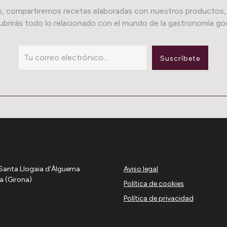
, compartiremos recetas elaboradas con nuestros productos,
ubrirás todo lo relacionado con el mundo de la gastronomía gou
Suscríbete
d. Santa Llogaia d’Àlguema
Aviso legal
a (Girona)
Política de cookies
Política de privacidad