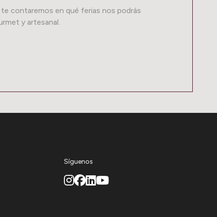
 te contaremos en qué ferias nos podrás
rmet y artesanal.
Síguenos