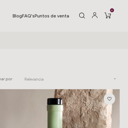
0
Blog
FAQ's
Puntos de venta
ar por:

Relevancia