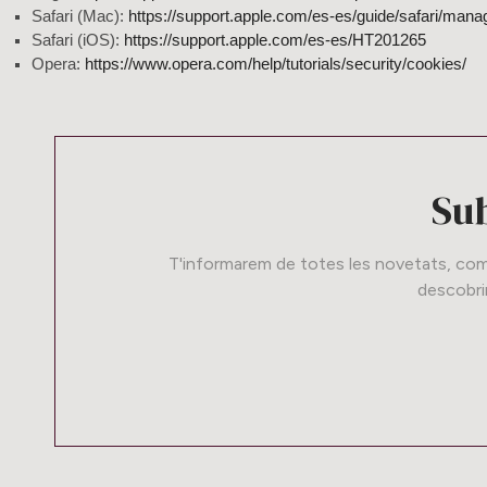
Safari (Mac):
https://support.apple.com/es-es/guide/safari/man
Safari (iOS):
https://support.apple.com/es-es/HT201265
Opera:
https://www.opera.com/help/tutorials/security/cookies/
Sub
T'informarem de totes les novetats, comp
descobrir