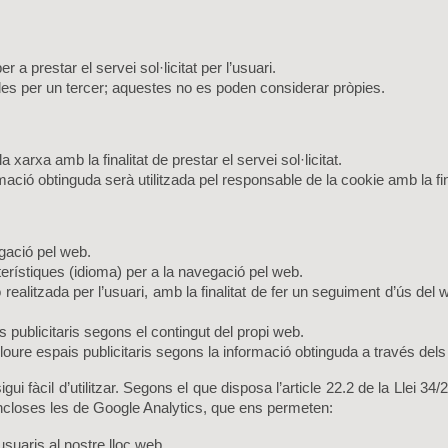
 a prestar el servei sol·licitat per l’usuari.
des per un tercer; aquestes no es poden considerar pròpies.
arxa amb la finalitat de prestar el servei sol·licitat.
ió obtinguda serà utilitzada pel responsable de la cookie amb la finali
gació pel web.
terístiques (idioma) per a la navegació pel web.
realitzada per l’usuari, amb la finalitat de fer un seguiment d’ús del
 publicitaris segons el contingut del propi web.
loure espais publicitaris segons la informació obtinguda a través dels
i fàcil d’utilitzar. Segons el que disposa l’article 22.2 de la Llei 34/
incloses les de Google Analytics, que ens permeten:
usuaris al nostre lloc web.