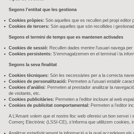
Segons l’entitat que les gestiona
Cookies pròpies:
Són aquelles que es recullen pel propi editor per
Cookies de tercers:
Són aquelles que són recollides i gestiona
Segons el termini de temps que es mantenen activades
Cookies de sessió:
Recullen dades mentre l’usuari navega per la x
Cookies persistents:
S’emmagatzemen en el terminal i la informac
Segons la seva finalitat
Cookies tècniques:
Són les necessàries per a la correcta nave
Cookies de personalització:
Permeten a l’usuari establir carac
Cookies d’anàlisi:
Permeten al prestador analitzar la navegació 
de visitants, etc.
Cookies publicitàries:
Permeten a l’editor incloure al web espais
Cookies de publicitat comportamental:
Permeten a l’editor inc
A L’Amant volem que el nostre lloc web ofereixi un bon servei i sigu
Comerç Electrònic (LSSI-CE), s’informa que utilitzem cookies, 
Analitzar estadísticament la informació a la qual accedeixen els 