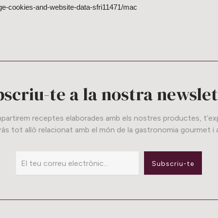
age-cookies-and-website-data-sfri11471/mac
scriu-te a la nostra newsle
artirem receptes elaborades amb els nostres productes, t’expl
às tot allò relacionat amb el món de la gastronomia gourmet i a
Subscriu-te