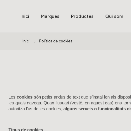
Inici
Marques
Productes
Qui som
Inici
Política de cookies
Les
cookies
són petits arxius de text que s’instal·len als dispo
les quals navega. Quan l’usuari (vostè, en aquest cas) ens torna a
autoritza l’ús de les cookies,
alguns serveis o funcionalitats d
Tipus de cookies