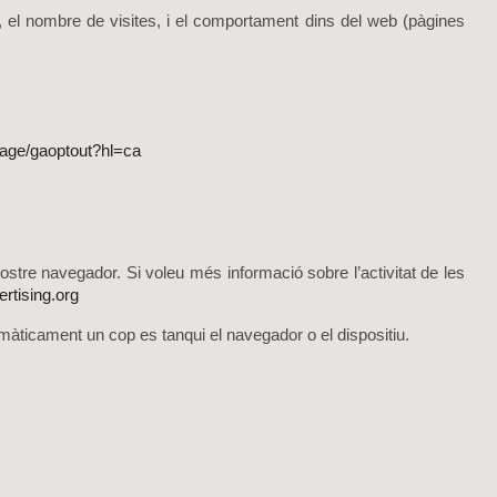
s, el nombre de visites, i el comportament dins del web (pàgines
lpage/gaoptout?hl=ca
 vostre navegador.
Si voleu més informació sobre l’activitat de les
rtising.org
utomàticament un
cop es tanqui el navegador o el dispositiu.