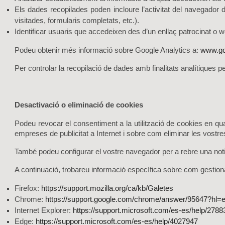
Els dades recopilades poden incloure l’activitat del navegador 
visitades, formularis completats, etc.).
Identificar usuaris que accedeixen des d’un enllaç patrocinat o 
Podeu obtenir més informació sobre Google Analytics a:
www.go
Per controlar la recopilació de dades amb finalitats analítiques p
Desactivació o eliminació de cookies
Podeu revocar el consentiment a la utilització de cookies en qu
empreses de publicitat a Internet i sobre com eliminar les vostr
També podeu configurar el vostre navegador per a rebre una notif
A continuació, trobareu informació específica sobre com gestion
Firefox:
https://support.mozilla.org/ca/kb/Galetes
Chrome:
https://support.google.com/chrome/answer/95647?hl=
Internet Explorer:
https://support.microsoft.com/es-es/help/2788
Edge:
https://support.microsoft.com/es-es/help/4027947