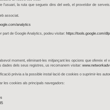
de l’usuari, la ruta que segueix dins del web, el proveïdor de servei
web associat.
ogle.com/analytics
er part de Google Analytics, podeu visitar:
https://tools.google.com/d
alsevol moment, eliminant-les mitjançant les opcions que ofereix el
es dades dels seus registres, us
recomanem visitar:
www.networkadve
icació prèvia a la possible instal·lació de cookies o suprimir-les a
ar les cookies als principals navegadors:
es
35