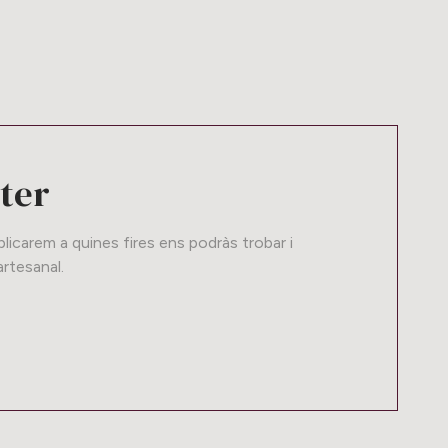
tter
icarem a quines fires ens podràs trobar i
rtesanal.