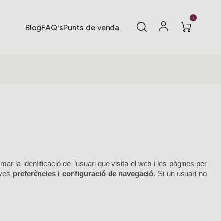
0
Blog
FAQ's
Punts de venda
r la identificació de l’usuari que visita el web i les pàgines per
seves
preferències i configuració de navegació
. Si un usuari no