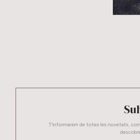
Sub
T'informarem de totes les novetats, comp
descobrir