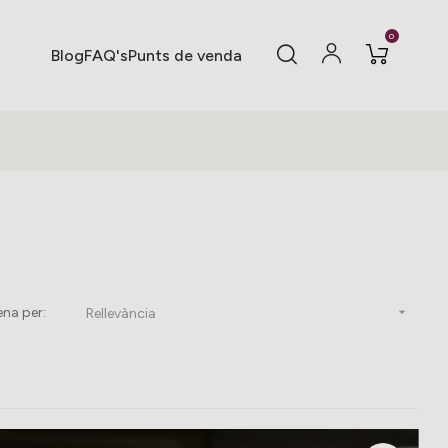
0
Blog
FAQ's
Punts de venda
na per:

Rellevància