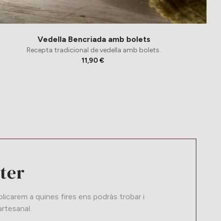
Vedella Bencriada amb bolets
Recepta tradicional de vedella amb bolets.
11,90 €
tter
icarem a quines fires ens podràs trobar i
rtesanal.