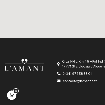
Crta. N-IIa, Km. 1,5 – Pol. In
17771 Sta. Llogaia d’Àlguem
(+34) 972 58 33 01
contacte@lamant.cat
0