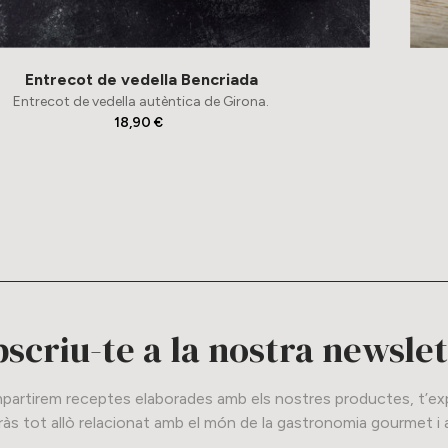
Entrecot de vedella Bencriada
Entrecot de vedella autèntica de Girona.
18,90 €
scriu-te a la nostra newsle
artirem receptes elaborades amb els nostres productes, t’expl
às tot allò relacionat amb el món de la gastronomia gourmet i a